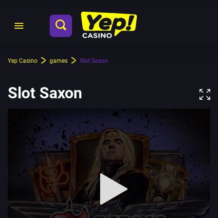
Yep Casino
games
Slot Saxon
Slot Saxon